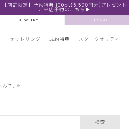
【店舗限定】予約特典 100pt(5,500円分)プレゼント
ご来店予約はこちら▶
JEWELRY
BRIDAL
輪
セットリング
成約特典
スタークオリティ
せんでした:
検索