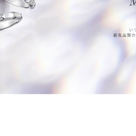
M
い
最高品質の