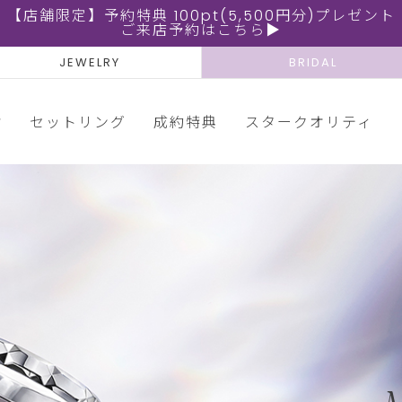
【店舗限定】予約特典 100pt(5,500円分)プレゼント
ご来店予約はこちら▶
JEWELRY
BRIDAL
輪
セットリング
成約特典
スタークオリティ