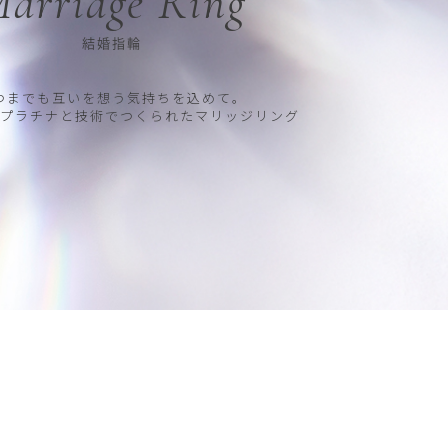
arriage Ring
結婚指輪
つまでも互いを想う気持ちを込めて。
プラチナと技術でつくられたマリッジリング