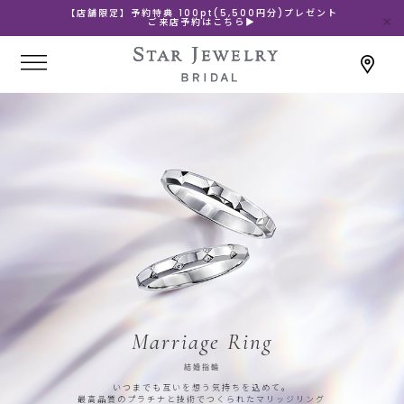
【店舗限定】予約特典 100pt(5,500円分)プレゼント
ご来店予約はこちら▶
Marriage Ring
結婚指輪
いつまでも互いを想う気持ちを込めて。
最高品質のプラチナと技術でつくられたマリッジリング