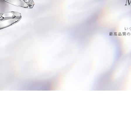
M
い
最高品質の