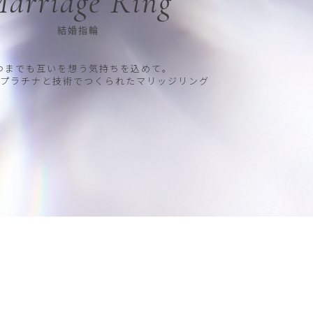
arriage Ring
結婚指輪
つまでも互いを想う気持ちを込めて。
プラチナと技術でつくられたマリッジリング