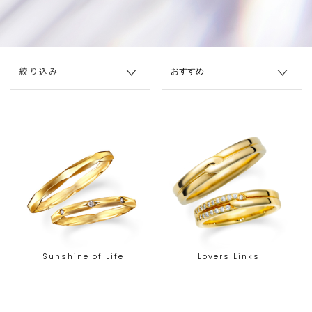
絞り込み
Sunshine of Life
Lovers Links