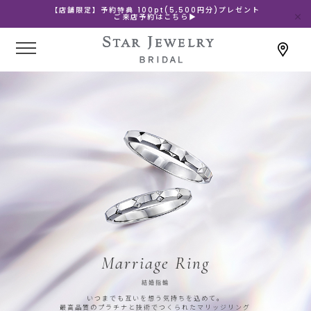
【店舗限定】予約特典 100pt(5,500円分)プレゼント
ご来店予約はこちら▶
Marriage Ring
結婚指輪
いつまでも互いを想う気持ちを込めて。
最高品質のプラチナと技術でつくられたマリッジリング