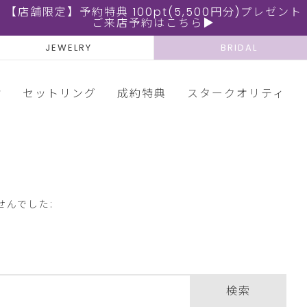
【店舗限定】予約特典 100pt(5,500円分)プレゼント
ご来店予約はこちら▶
JEWELRY
BRIDAL
輪
セットリング
成約特典
スタークオリティ
せんでした:
検索