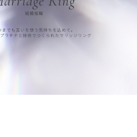
arriage Ring
結婚指輪
つまでも互いを想う気持ちを込めて。
プラチナと技術でつくられたマリッジリング