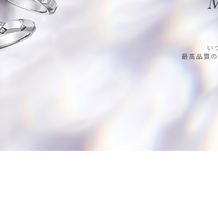
M
い
最高品質の