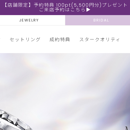
【店舗限定】予約特典 100pt(5,500円分)プレゼント
ご来店予約はこちら▶
JEWELRY
BRIDAL
輪
セットリング
成約特典
スタークオリティ