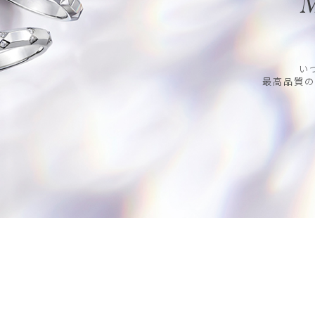
M
い
最高品質の