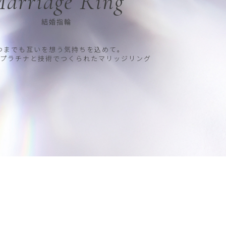
arriage Ring
結婚指輪
つまでも互いを想う気持ちを込めて。
プラチナと技術でつくられたマリッジリング