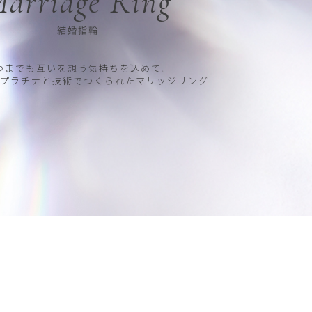
arriage Ring
結婚指輪
つまでも互いを想う気持ちを込めて。
プラチナと技術でつくられたマリッジリング