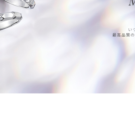
M
い
最高品質の