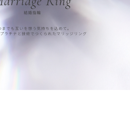
arriage Ring
結婚指輪
つまでも互いを想う気持ちを込めて。
プラチナと技術でつくられたマリッジリング