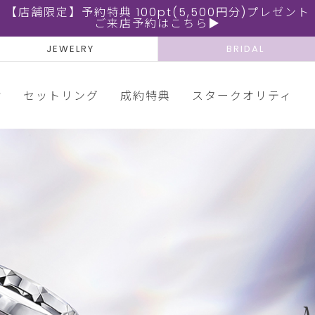
【店舗限定】予約特典 100pt(5,500円分)プレゼント
ご来店予約はこちら▶
JEWELRY
BRIDAL
輪
セットリング
成約特典
スタークオリティ