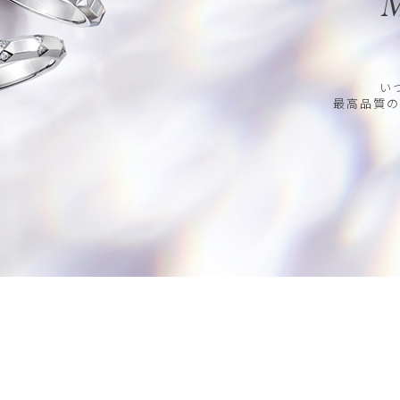
M
い
最高品質の