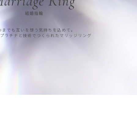
arriage Ring
結婚指輪
つまでも互いを想う気持ちを込めて。
プラチナと技術でつくられたマリッジリング