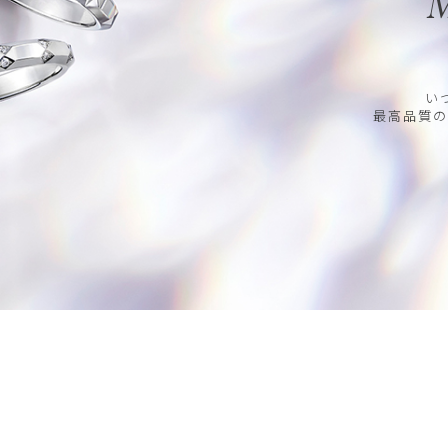
M
い
最高品質の