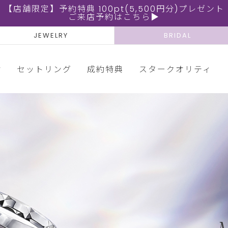
【店舗限定】予約特典 100pt(5,500円分)プレゼント
ご来店予約はこちら▶
JEWELRY
BRIDAL
輪
セットリング
成約特典
スタークオリティ