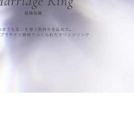
arriage Ring
結婚指輪
つまでも互いを想う気持ちを込めて。
プラチナと技術でつくられたマリッジリング