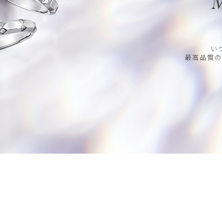
M
い
最高品質の