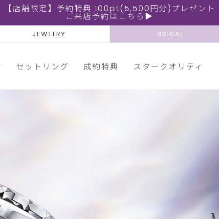
【店舗限定】予約特典 100pt(5,500円分)プレゼント
ご来店予約はこちら▶
JEWELRY
BRIDAL
輪
セットリング
成約特典
スタークオリティ