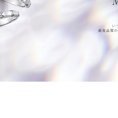
M
い
最高品質の