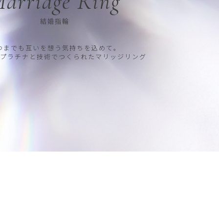
arriage Ring
結婚指輪
つまでも互いを想う気持ちを込めて。
プラチナと技術でつくられたマリッジリング