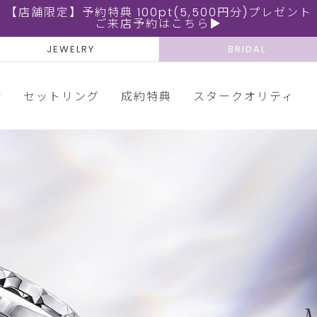
【店舗限定】予約特典 100pt(5,500円分)プレゼント
ご来店予約はこちら▶
JEWELRY
BRIDAL
輪
セットリング
成約特典
スタークオリティ