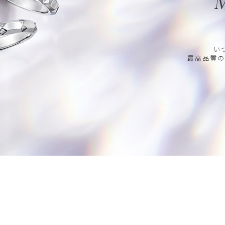
M
い
最高品質の