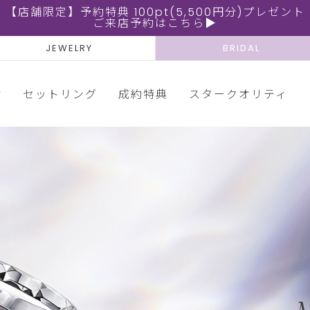
【店舗限定】予約特典 100pt(5,500円分)プレゼント
ご来店予約はこちら▶
JEWELRY
BRIDAL
輪
セットリング
成約特典
スタークオリティ