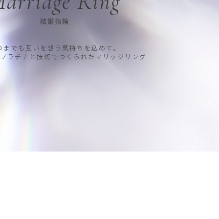
arriage Ring
結婚指輪
つまでも互いを想う気持ちを込めて。
プラチナと技術でつくられたマリッジリング