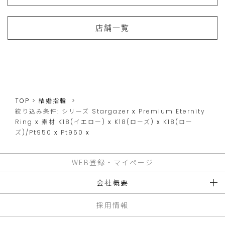
店舗一覧
TOP
結婚指輪
絞り込み条件:
シリーズ
Stargazer
x
Premium Eternity
Ring
x
素材
K18(イエロー)
x
K18(ローズ)
x
K18(ロー
ズ)/Pt950
x
Pt950
x
WEB登録・マイページ
会社概要
採用情報