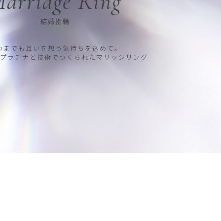
arriage Ring
結婚指輪
つまでも互いを想う気持ちを込めて。
プラチナと技術でつくられたマリッジリング