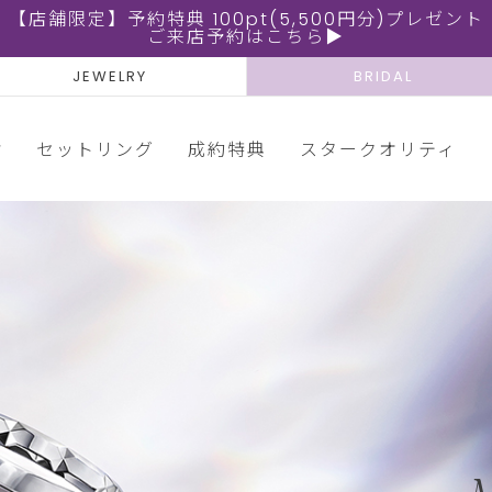
【店舗限定】予約特典 100pt(5,500円分)プレゼント
ご来店予約はこちら▶
JEWELRY
BRIDAL
輪
セットリング
成約特典
スタークオリティ