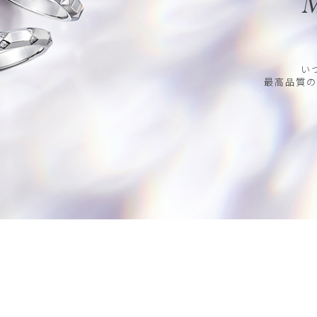
M
い
最高品質の