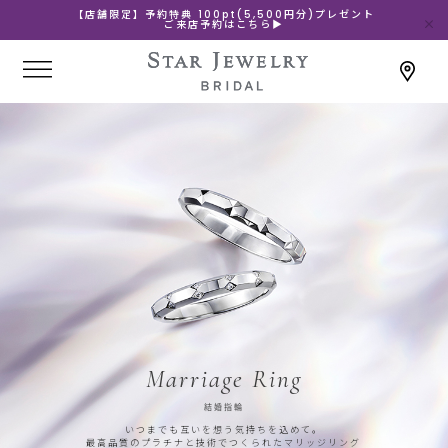
【店舗限定】予約特典 100pt(5,500円分)プレゼント
ご来店予約はこちら▶
Marriage Ring
結婚指輪
いつまでも互いを想う気持ちを込めて。
最高品質のプラチナと技術でつくられたマリッジリング