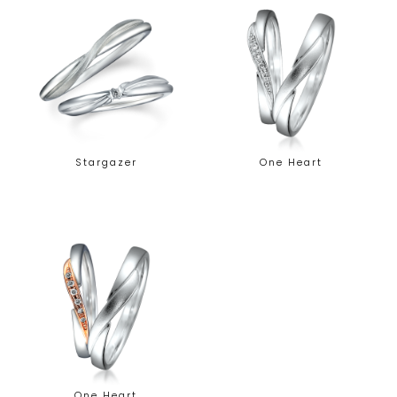
Stargazer
One Heart
One Heart