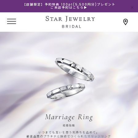
【店舗限定】予約特典 100pt(5,500円分)プレゼント
ご来店予約はこちら▶
Marriage Ring
結婚指輪
いつまでも互いを想う気持ちを込めて。
最高品質のプラチナと技術でつくられたマリッジリング