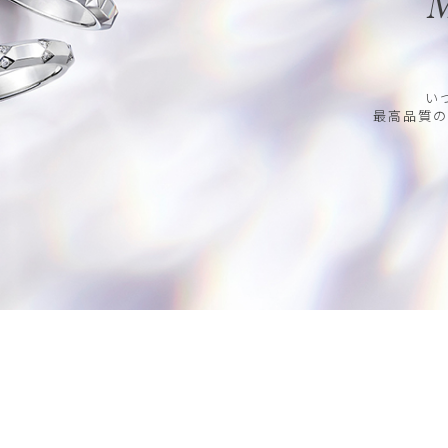
M
い
最高品質の