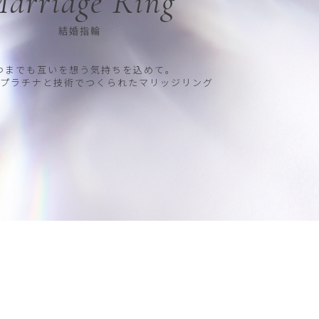
arriage Ring
結婚指輪
つまでも互いを想う気持ちを込めて。
プラチナと技術でつくられたマリッジリング