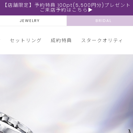
【店舗限定】予約特典 100pt(5,500円分)プレゼント
ご来店予約はこちら▶
JEWELRY
BRIDAL
輪
セットリング
成約特典
スタークオリティ