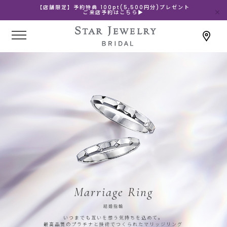
【店舗限定】予約特典 100pt(5,500円分)プレゼント
ご来店予約はこちら▶
Marriage Ring
結婚指輪
いつまでも互いを想う気持ちを込めて。
最高品質のプラチナと技術でつくられたマリッジリング