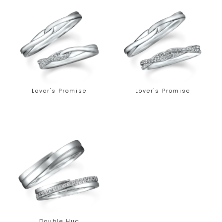
Lover's Promise
Lover's Promise
Double Hug