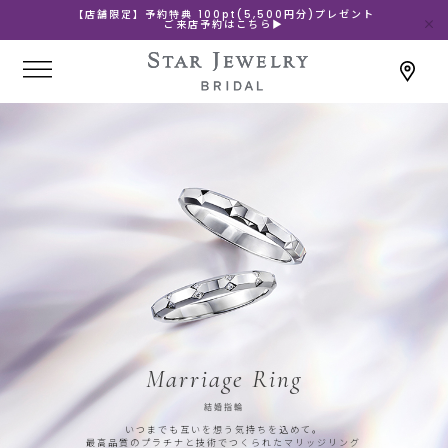
【店舗限定】予約特典 100pt(5,500円分)プレゼント
ご来店予約はこちら▶
Marriage Ring
結婚指輪
いつまでも互いを想う気持ちを込めて。
最高品質のプラチナと技術でつくられたマリッジリング