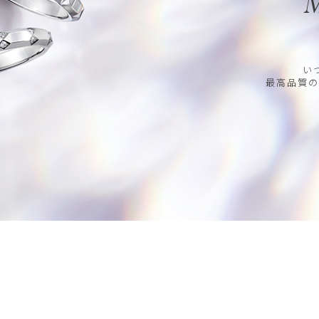
M
い
最高品質の