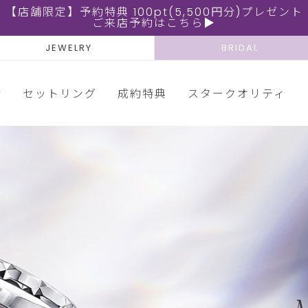
【店舗限定】予約特典 100pt(5,500円分)プレゼント
ご来店予約はこちら▶
JEWELRY
BRIDAL
輪
セットリング
成約特典
スタークオリティ