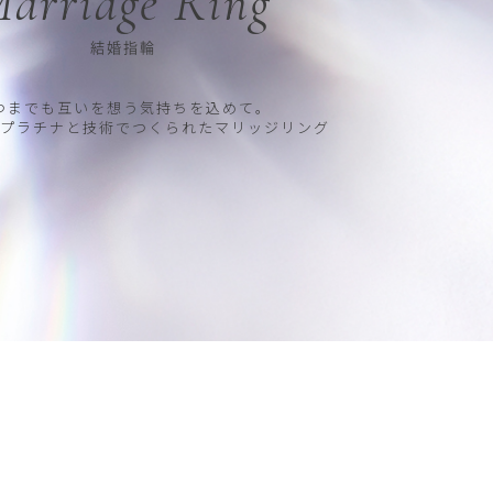
arriage Ring
結婚指輪
つまでも互いを想う気持ちを込めて。
プラチナと技術でつくられたマリッジリング