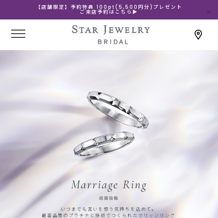
【店舗限定】予約特典 100pt(5,500円分)プレゼント
ご来店予約はこちら▶
Marriage Ring
結婚指輪
いつまでも互いを想う気持ちを込めて。
最高品質のプラチナと技術でつくられたマリッジリング