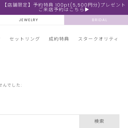
【店舗限定】予約特典 100pt(5,500円分)プレゼント
ご来店予約はこちら▶
JEWELRY
BRIDAL
輪
セットリング
成約特典
スタークオリティ
せんでした:
検索