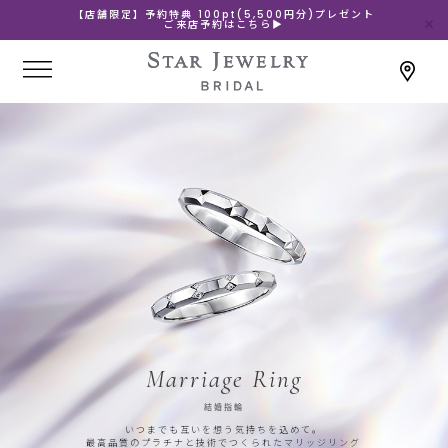
【店舗限定】予約特典 100pt(5,500円分)プレゼント
ご来店予約はこちら▶
Marriage Ring
結婚指輪
いつまでも互いを想う気持ちを込めて。
最高品質のプラチナと技術でつくられたマリッジリング