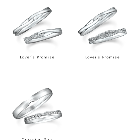
Lover's Promise
Lover's Promise
Crossing Star