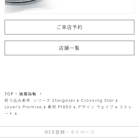
ご来店予約
店舗一覧
TOP
結婚指輪
絞り込み条件:
シリーズ
Stargazer
x
Crossing Star
x
Lover's Promise
x
素材
Pt950
x
デザイン
ウェイブ
x
ストレ
ート
x
WEB登録・マイページ