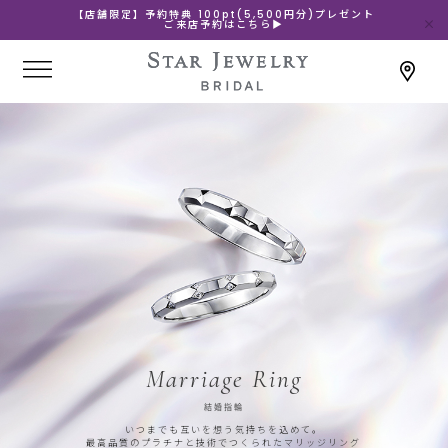
【店舗限定】予約特典 100pt(5,500円分)プレゼント
ご来店予約はこちら▶
Marriage Ring
結婚指輪
いつまでも互いを想う気持ちを込めて。
最高品質のプラチナと技術でつくられたマリッジリング