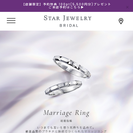
【店舗限定】予約特典 100pt(5,500円分)プレゼント
ご来店予約はこちら▶
Marriage Ring
結婚指輪
いつまでも互いを想う気持ちを込めて。
最高品質のプラチナと技術でつくられたマリッジリング