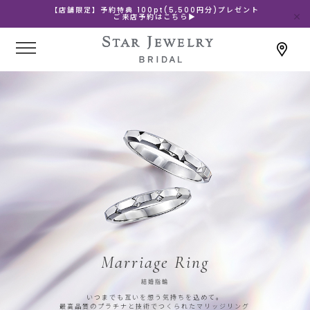
【店舗限定】予約特典 100pt(5,500円分)プレゼント
ご来店予約はこちら▶
Marriage Ring
結婚指輪
いつまでも互いを想う気持ちを込めて。
最高品質のプラチナと技術でつくられたマリッジリング