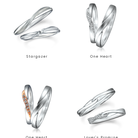
Stargazer
One Heart
One Heart
Lover's Promise