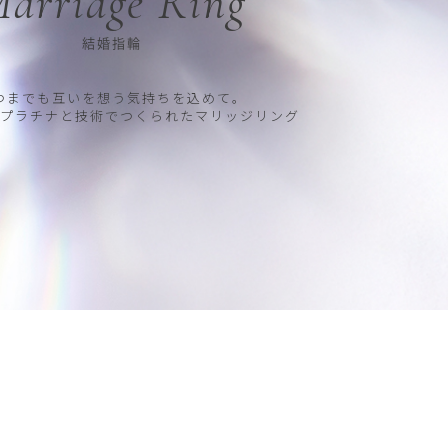
arriage Ring
結婚指輪
つまでも互いを想う気持ちを込めて。
プラチナと技術でつくられたマリッジリング