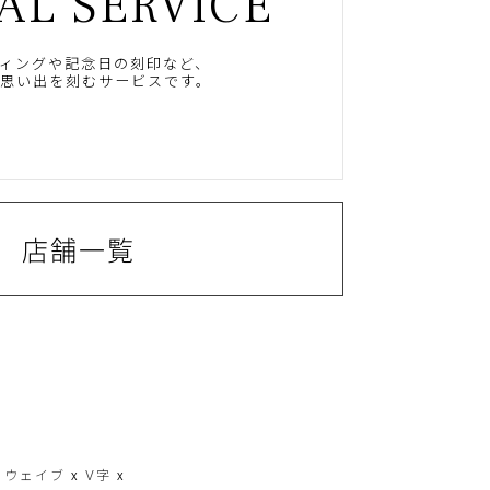
AL SERVICE
ィングや記念日の刻印など、
思い出を刻むサービスです。
店舗一覧
ン
ウェイブ
x
V字
x