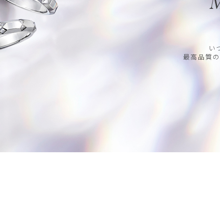
M
い
最高品質の