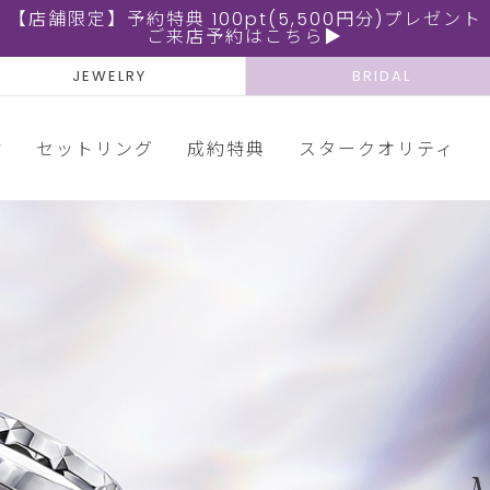
【店舗限定】予約特典 100pt(5,500円分)プレゼント
ご来店予約はこちら▶
JEWELRY
BRIDAL
輪
セットリング
成約特典
スタークオリティ