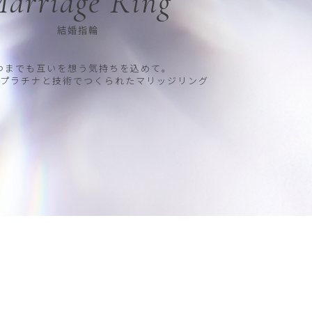
arriage Ring
結婚指輪
つまでも互いを想う気持ちを込めて。
プラチナと技術でつくられたマリッジリング