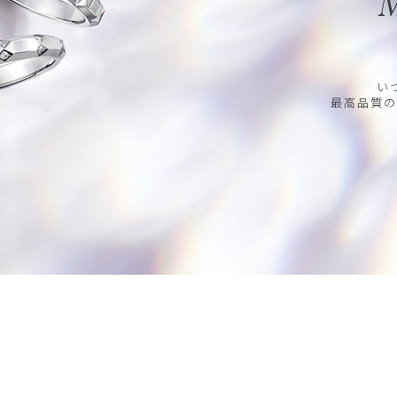
M
い
最高品質の