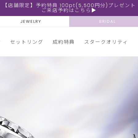
【店舗限定】予約特典 100pt(5,500円分)プレゼント
ご来店予約はこちら▶
JEWELRY
BRIDAL
輪
セットリング
成約特典
スタークオリティ