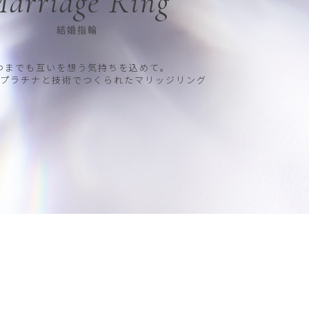
arriage Ring
結婚指輪
つまでも互いを想う気持ちを込めて。
プラチナと技術でつくられたマリッジリング