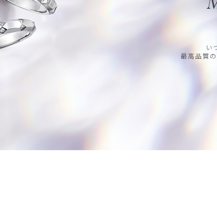
M
い
最高品質の