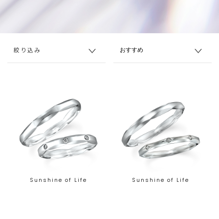
絞り込み
Sunshine of Life
Sunshine of Life