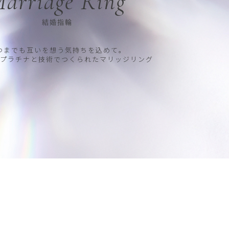
arriage Ring
結婚指輪
つまでも互いを想う気持ちを込めて。
プラチナと技術でつくられたマリッジリング