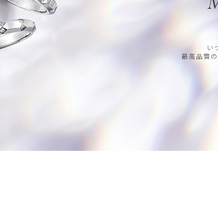
M
い
最高品質の