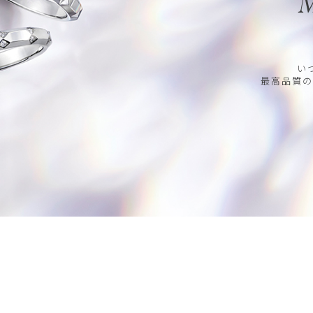
M
い
最高品質の