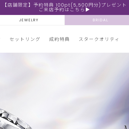
【店舗限定】予約特典 100pt(5,500円分)プレゼント
ご来店予約はこちら▶
JEWELRY
BRIDAL
輪
セットリング
成約特典
スタークオリティ