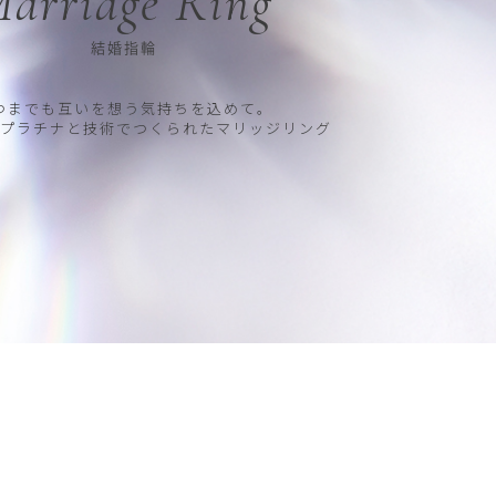
arriage Ring
結婚指輪
つまでも互いを想う気持ちを込めて。
プラチナと技術でつくられたマリッジリング