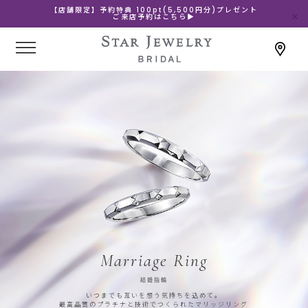
【店舗限定】予約特典 100pt(5,500円分)プレゼント
ご来店予約はこちら▶
Marriage Ring
結婚指輪
いつまでも互いを想う気持ちを込めて。
最高品質のプラチナと技術でつくられたマリッジリング