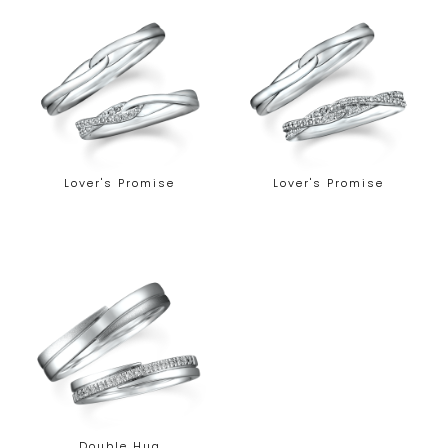
Lover's Promise
Lover's Promise
Double Hug