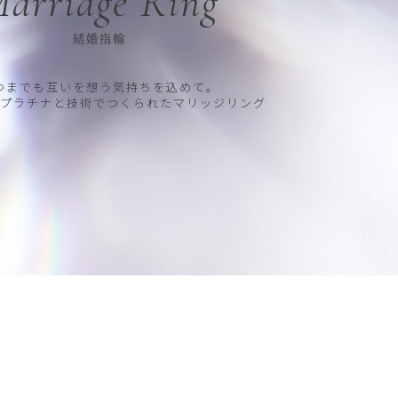
arriage Ring
結婚指輪
つまでも互いを想う気持ちを込めて。
プラチナと技術でつくられたマリッジリング