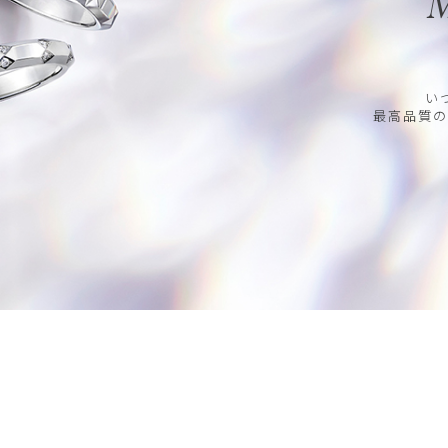
M
い
最高品質の