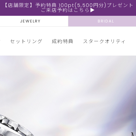
【店舗限定】予約特典 100pt(5,500円分)プレゼント
ご来店予約はこちら▶
JEWELRY
BRIDAL
輪
セットリング
成約特典
スタークオリティ