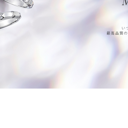
M
い
最高品質の