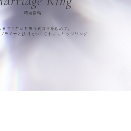
arriage Ring
結婚指輪
つまでも互いを想う気持ちを込めて。
プラチナと技術でつくられたマリッジリング