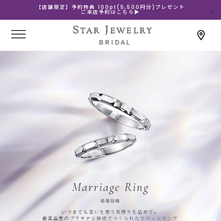
【店舗限定】予約特典 100pt(5,500円分)プレゼント
ご来店予約はこちら▶
Marriage Ring
結婚指輪
いつまでも互いを想う気持ちを込めて。
最高品質のプラチナと技術でつくられたマリッジリング