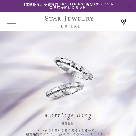
【店舗限定】予約特典 100pt(5,500円分)プレゼント
ご来店予約はこちら▶
Marriage Ring
結婚指輪
いつまでも互いを想う気持ちを込めて。
最高品質のプラチナと技術でつくられたマリッジリング