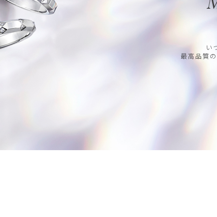
M
い
最高品質の