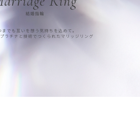
arriage Ring
結婚指輪
つまでも互いを想う気持ちを込めて。
プラチナと技術でつくられたマリッジリング