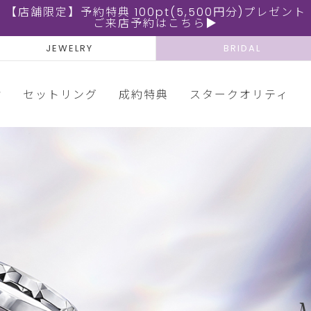
【店舗限定】予約特典 100pt(5,500円分)プレゼント
ご来店予約はこちら▶
JEWELRY
BRIDAL
輪
セットリング
成約特典
スタークオリティ