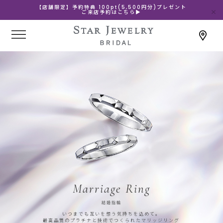
【店舗限定】予約特典 100pt(5,500円分)プレゼント
ご来店予約はこちら▶
Marriage Ring
結婚指輪
いつまでも互いを想う気持ちを込めて。
最高品質のプラチナと技術でつくられたマリッジリング