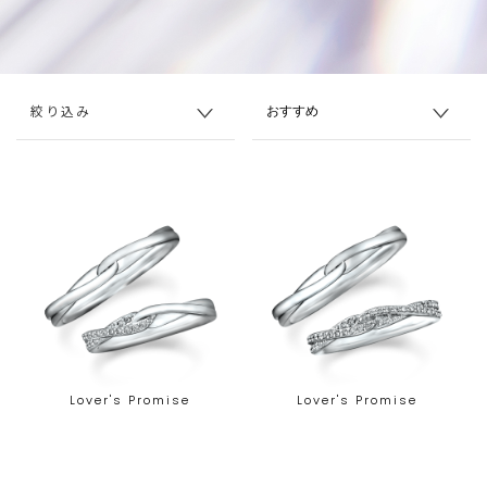
絞り込み
Lover's Promise
Lover's Promise