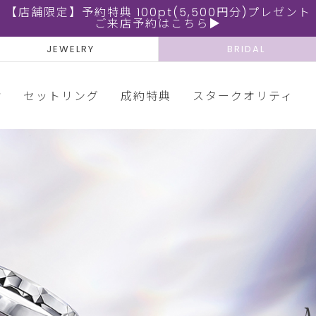
【店舗限定】予約特典 100pt(5,500円分)プレゼント
ご来店予約はこちら▶
JEWELRY
BRIDAL
輪
セットリング
成約特典
スタークオリティ