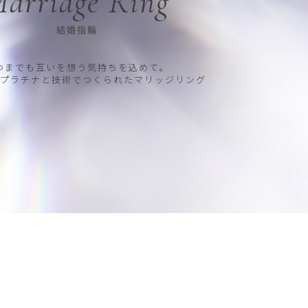
arriage Ring
結婚指輪
つまでも互いを想う気持ちを込めて。
プラチナと技術でつくられたマリッジリング