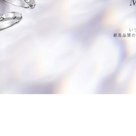
M
い
最高品質の