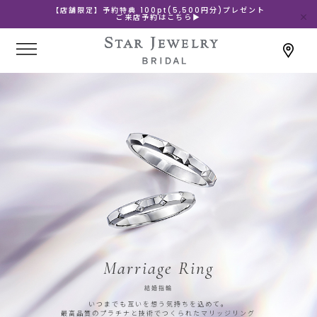
【店舗限定】予約特典 100pt(5,500円分)プレゼント
ご来店予約はこちら▶
Marriage Ring
結婚指輪
いつまでも互いを想う気持ちを込めて。
最高品質のプラチナと技術でつくられたマリッジリング