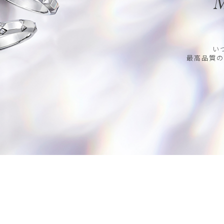
M
い
最高品質の