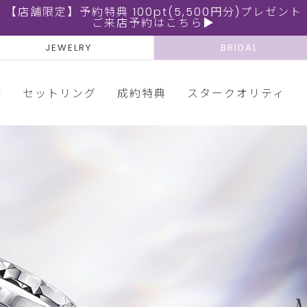
【店舗限定】予約特典 100pt(5,500円分)プレゼント
ご来店予約はこちら▶
JEWELRY
BRIDAL
輪
セットリング
成約特典
スタークオリティ