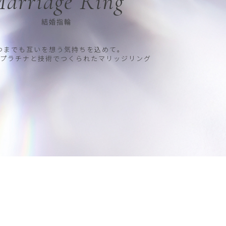
arriage Ring
結婚指輪
つまでも互いを想う気持ちを込めて。
プラチナと技術でつくられたマリッジリング