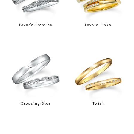
Lover's Promise
Lovers Links
Crossing Star
Twist