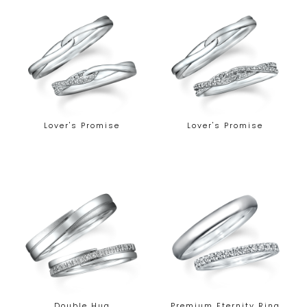
Lover's Promise
Lover's Promise
Double Hug
Premium Eternity Ring