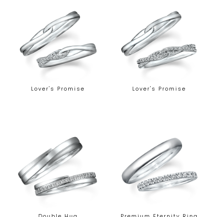
Lover's Promise
Lover's Promise
Double Hug
Premium Eternity Ring