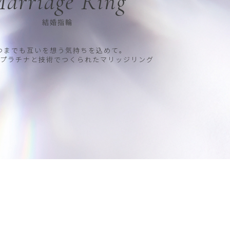
arriage Ring
結婚指輪
つまでも互いを想う気持ちを込めて。
プラチナと技術でつくられたマリッジリング