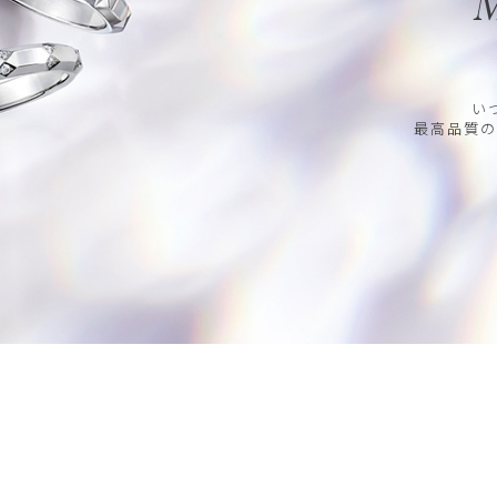
M
い
最高品質の