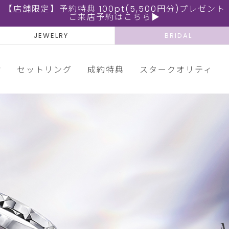
【店舗限定】予約特典 100pt(5,500円分)プレゼント
ご来店予約はこちら▶
JEWELRY
BRIDAL
輪
セットリング
成約特典
スタークオリティ