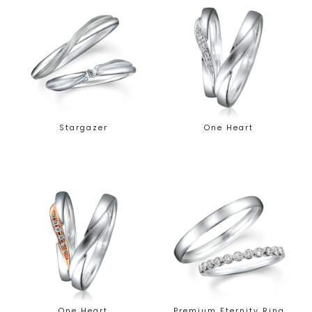
Stargazer
One Heart
One Heart
Premium Eternity Ring